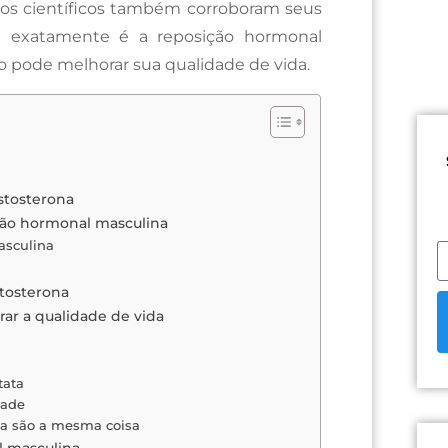
dos científicos também corroboram seus
ue exatamente é a reposição hormonal
o pode melhorar sua qualidade de vida.
stosterona
ição hormonal masculina
Masculina
tosterona
ar a qualidade de vida
stata
idade
ina são a mesma coisa
l masculina