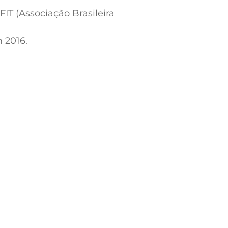
T (Associação Brasileira
 2016.
do de Pós-Graduação
ensu (Nutrologia)