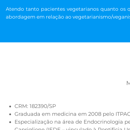
Atendo tanto pacientes vegetarianos quanto os 
abordagem em relação ao vegetarianismo/vegan
M
CRM: 182390/SP
Graduada em medicina em 2008 pelo ITPAC (
Especialização na área de Endocrinologia pe
Capriglione (IEDE – vinculado à Pontifícia U