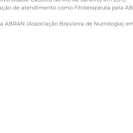
ação de atendimento como Fitoterapeuta pela ABFI
 ABRAN (Associação Brasileira de Nutrologia) em
Diploma de Especialização em
Certifica
Endocrinologia (Juliana Cruz
Lato S
Rodrigues Lara)