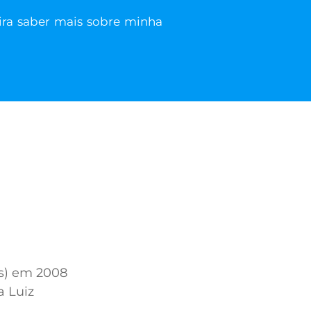
ira saber mais sobre minha
os) em 2008
a Luiz