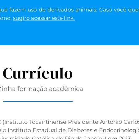
que fazem uso de derivados animais. Caso você que
ismo,
sugiro acessar este link
.
Currículo
inha formação acadêmica
Instituto Tocantinense Presidente Antônio Carl
lo Instituto Estadual de Diabetes e Endocrinologi
niversidade Católica do Rio de Janeiro) em 2013.