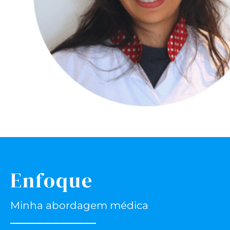
Enfoque
Minha abordagem médica