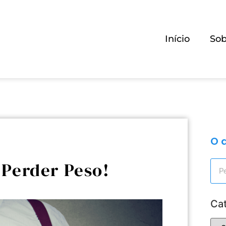
Início
Sob
O 
 Perder Peso!
Cat