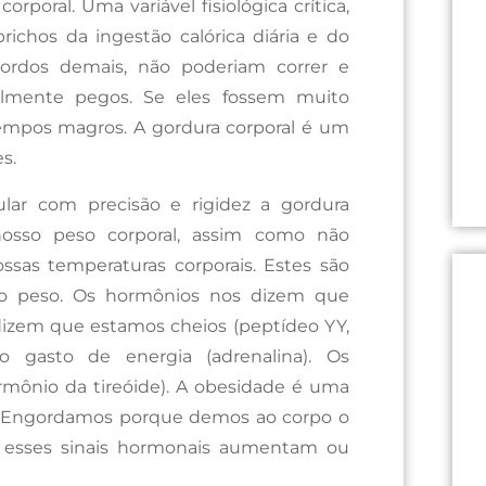
poral. Uma variável fisiológica crítica,
ichos da ingestão calórica diária e do
gordos demais, não poderiam correr e
cilmente pegos. Se eles fossem muito
tempos magros. A gordura corporal é um
s.
ar com precisão e rigidez a gordura
nosso peso corporal, assim como não
ssas temperaturas corporais. Estes são
o peso. Os hormônios nos dizem que
dizem que estamos cheios (peptídeo YY,
 gasto de energia (adrenalina). Os
rmônio da tireóide). A obesidade é uma
. Engordamos porque demos ao corpo o
 E esses sinais hormonais aumentam ou